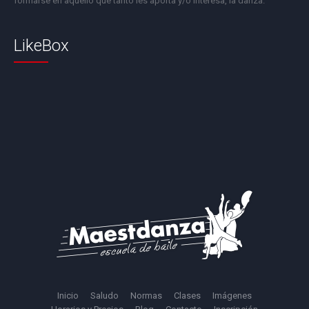
formarse en aquello que tanto les aporta y/o interesa, la danza.
LikeBox
Inicio
Saludo
Normas
Clases
Imágenes